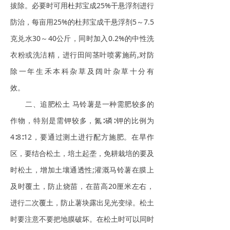
拔除。必要时可用杜邦宝成25%干悬浮剂进行
防治，每亩用25%的杜邦宝成干悬浮剂5～7.5
克兑水30～40公斤，同时加入0.2%的中性洗
衣粉或洗洁精，进行田间茎叶喷雾施药,对防
除一年生禾本科杂草及阔叶杂草十分有
效。
二、追肥松土 马铃薯是一种需肥较多的
作物，特别是需钾较多，氮∶磷∶钾的比例为
4∶8∶12，要通过测土进行配方施肥。在旱作
区，要结合松土，培土起垄，免耕栽培的要及
时松土，增加土壤通透性;灌溉马铃薯在膜上
及时覆土，防止烧苗，在苗高20厘米左右，
进行二次覆土，防止薯块露出见光变绿。松土
时要注意不要把地膜破坏。在松土时可以同时