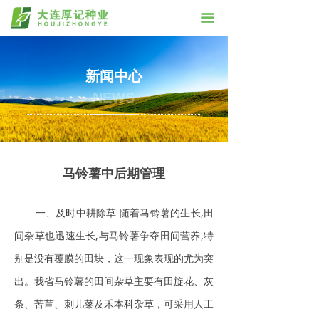
끀
新闻中心
NEWS
马铃薯中后期管理
一、及时中耕除草 随着马铃薯的生长,田
间杂草也迅速生长,与马铃薯争夺田间营养,特
别是没有覆膜的田块，这一现象表现的尤为突
出。我省马铃薯的田间杂草主要有田旋花、灰
条、苦苣、刺儿菜及禾本科杂草，可采用人工