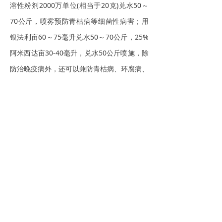
溶性粉剂2000万单位(相当于20克)兑水50～
70公斤，喷雾预防青枯病等细菌性病害；用
银法利亩60～75毫升兑水50～70公斤，25%
阿米西达亩30-40毫升，兑水50公斤喷施，除
防治晚疫病外，还可以兼防青枯病、环腐病、
早疫病等主要病害。
3.虫害防治 在发现有虫害的时候，每亩用5%
抗蚜威可湿性粉剂25克，或10%吡虫啉可湿
性粉剂10克～20克，或20%的氰戊菊酯乳油
10毫升～25毫升等，兑水50～70公斤，喷雾
防治，交替使用。可以防治蚜虫、粉虱等害
虫。
地下害虫 地老虎、金针虫、蛴螬、蝼蛄
等发生严重的田块，可以在松土时用1%敌百