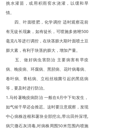
挑水灌苗，或用积雨窖水浇灌，以缓和旱
情。
四、叶面喷肥，化学调控 适时观察花前
有无徒长现象，如有徒长，可喷施多效唑500
毫克/L等进行调控，在块茎膨大期叶面喷土豆
膨大素，有利于块茎的膨大，增加产量。
五、做好病虫害防治 主要病害有早疫
病、晚疫病、环腐病、黑胫病、花叶病毒病、
卷叶病、青枯病、立枯丝核菌引起的黑痣病
等，要及时进行防治。
1.马铃薯晚疫病防治 一般在6月中下旬发生，
如气候干旱还会推迟。这时要注意观察，发现
中心病株连根和薯块全部挖出,带出田外深埋,
病穴撒石灰消毒,对病株周围50米范围内喷施