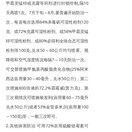
甲霜灵锰锌或克露等药剂进行封锁控制,隔10
天再喷1次。7月下旬～8月,要普遍开始防治一
次，每亩每次选用64%杀毒矾可湿性粉剂120
克、或72%克露可湿性粉剂、或58%甲霜灵锰
锌可湿性粉剂、或80%必得利全络合态可湿性
粉剂等100克,兑水50～60公斤均匀喷雾。视
降雨和空气湿度情况每隔7～10天防治一次。
可交替喷施甲氨基丙酸脂类化合物(25%阿米
西达亩用量30～40毫升，兑水50公斤)，第二
次喷施800倍液的72.2%霜霉威(普力克)，第
三次视情况可喷施银发利(亩用量60～75毫升
兑水50公斤)或者53%金雷多米尔(亩用量100
～150克)等，一般三次即可。
2.其他病害防治 可用72%农用硫酸链霉素可