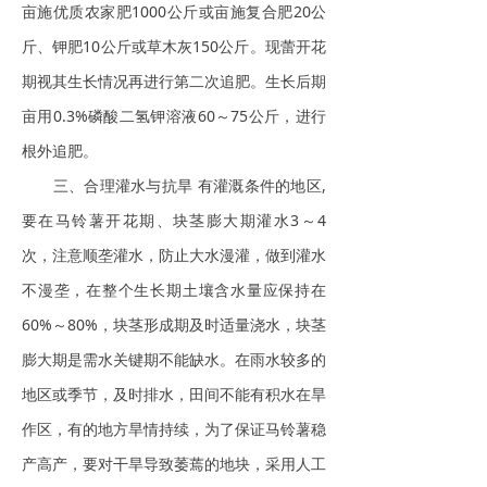
亩施优质农家肥1000公斤或亩施复合肥20公
斤、钾肥10公斤或草木灰150公斤。现蕾开花
期视其生长情况再进行第二次追肥。生长后期
亩用0.3%磷酸二氢钾溶液60～75公斤，进行
根外追肥。
三、合理灌水与抗旱 有灌溉条件的地区,
要在马铃薯开花期、块茎膨大期灌水3～4
次，注意顺垄灌水，防止大水漫灌，做到灌水
不漫垄，在整个生长期土壤含水量应保持在
60%～80%，块茎形成期及时适量浇水，块茎
膨大期是需水关键期不能缺水。在雨水较多的
地区或季节，及时排水，田间不能有积水在旱
作区，有的地方旱情持续，为了保证马铃薯稳
产高产，要对干旱导致萎蔫的地块，采用人工