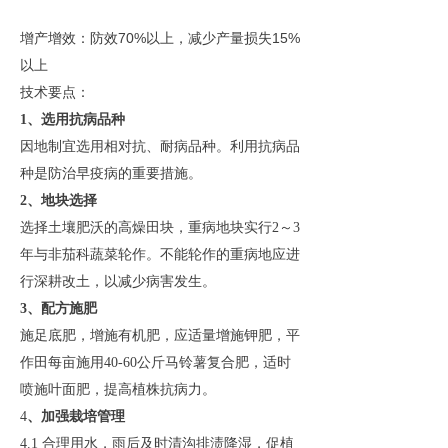
70%
15%
增产增效：防效
以上，减少产量损失
以上
技术要点：
1、选用抗病品种
因地制宜选用相对抗、耐病品种。利用抗病品
种是防治早疫病的重要措施。
2、地块选择
选择土壤肥沃的高燥田块，重病地块实行
2～3
年与非茄科蔬菜轮作。不能轮作的重病地应进
行深耕改土，以减少病害发生。
3、配方施肥
施足底肥，增施有机肥，应适量增施钾肥，平
作田每亩施用
40-60公斤马铃薯复合肥，适时
喷施叶面肥，提高植株抗病力。
4
、加强栽培管理
4.1 合理用水，雨后及时清沟排渍降湿，促植