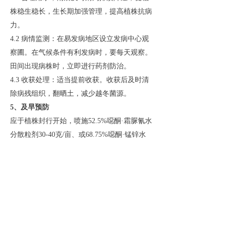
株稳生稳长，生长期加强管理，提高植株抗病
力。
4.2 病情监测：在易发病地区设立发病中心观
察圃。在气候条件有利发病时，要每天观察。
田间出现病株时，立即进行药剂防治。
4.3 收获处理：
适当提前收获。收获后及时清
除病残组织，翻晒土，减少越冬菌源。
5、及早预防
应于植株封行开始，喷施
52.5%噁酮·霜脲氰水
分散粒剂30-40克/亩、或68.75%噁酮·锰锌水
分散粒剂75克/亩、或75%代森锰锌水分散粒
剂75克/亩、或250克/升嘧菌酯悬浮剂40ml/
亩、或75%丙森锌600倍液喷雾，视病情防治1
～3次，10～15天1次，交替喷施，前密后疏。
6、发病期防治
在
早疫病发生时，使用
75%拿敌稳水分散性粒